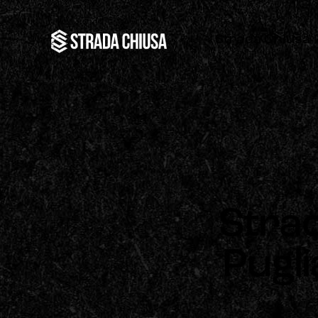
Strada Chiusa 
Strad
Pugl