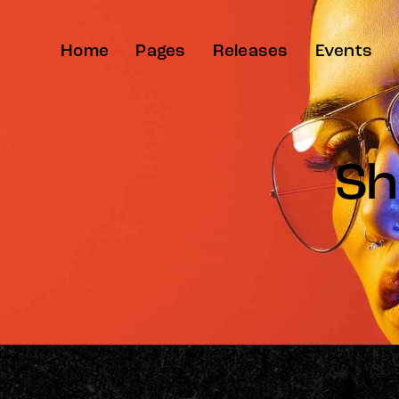
Home
Pages
Releases
Events
Sh